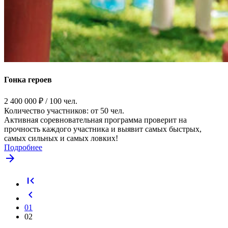
Гонка героев
2 400 000 ₽ / 100 чел.
Количество участников: от 50 чел.
Активная соревновательная программа проверит на
прочность каждого участника и выявит самых быстрых,
самых сильных и самых ловких!
Подробнее
arrow_forward
first_page
keyboard_arrow_left
01
02