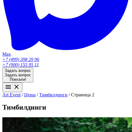
Max
+7 (499) 398 29 96
+7 (900) 155 95 11
Задать вопрос
Задать вопрос
Поехали!
menu
close
Аrt Event
/
Цены
/
Тимбилдинги
/
Страница 2
Тимбилдинги