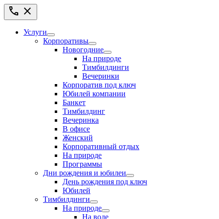
call
close
Услуги
Корпоративы
Новогодние
На природе
Тимбилдинги
Вечеринки
Корпоратив под ключ
Юбилей компании
Банкет
Тимбилдинг
Вечеринка
В офисе
Женский
Корпоративный отдых
На природе
Программы
Дни рождения и юбилеи
День рождения под ключ
Юбилей
Тимбилдинги
На природе
На воде