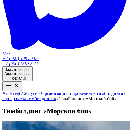
Max
+7 (499) 398 29 96
+7 (900) 155 95 11
Задать вопрос
Задать вопрос
Поехали!
menu
close
Аrt Event
/
Услуги
/
Организация и проведение тимбилдинга
/
Программы тимбилдингов
/
Тимбилдинг «Морской бой»
Тимбилдинг «Морской бой»