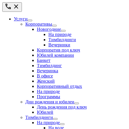
call
close
Услуги
Корпоративы
Новогодние
На природе
Тимбилдинги
Вечеринки
Корпоратив под ключ
Юбилей компании
Банкет
Тимбилдинг
Вечеринка
В офисе
Женский
Корпоративный отдых
На природе
Программы
Дни рождения и юбилеи
День рождения под ключ
Юбилей
Тимбилдинги
На природе
На воде