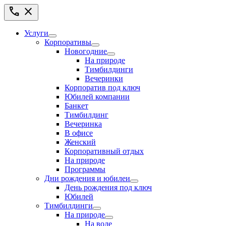
call
close
Услуги
Корпоративы
Новогодние
На природе
Тимбилдинги
Вечеринки
Корпоратив под ключ
Юбилей компании
Банкет
Тимбилдинг
Вечеринка
В офисе
Женский
Корпоративный отдых
На природе
Программы
Дни рождения и юбилеи
День рождения под ключ
Юбилей
Тимбилдинги
На природе
На воде