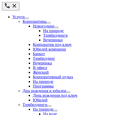
call
close
Услуги
Корпоративы
Новогодние
На природе
Тимбилдинги
Вечеринки
Корпоратив под ключ
Юбилей компании
Банкет
Тимбилдинг
Вечеринка
В офисе
Женский
Корпоративный отдых
На природе
Программы
Дни рождения и юбилеи
День рождения под ключ
Юбилей
Тимбилдинги
На природе
На воде