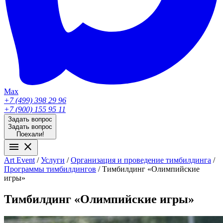
Max
+7 (499) 398 29 96
+7 (900) 155 95 11
Задать вопрос
Задать вопрос
Поехали!
menu
close
Аrt Event
/
Услуги
/
Организация и проведение тимбилдинга
/
Программы тимбилдингов
/
Тимбилдинг «Олимпийские
игры»
Тимбилдинг «Олимпийские игры»