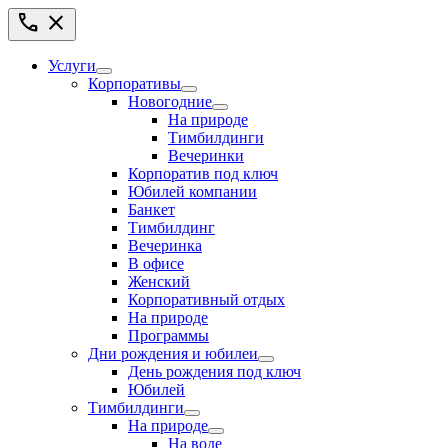
call
close
Услуги
Корпоративы
Новогодние
На природе
Тимбилдинги
Вечеринки
Корпоратив под ключ
Юбилей компании
Банкет
Тимбилдинг
Вечеринка
В офисе
Женский
Корпоративный отдых
На природе
Программы
Дни рождения и юбилеи
День рождения под ключ
Юбилей
Тимбилдинги
На природе
На воде